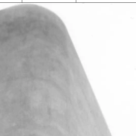
kierrokset vievät
Parantola on saavutettavi
an parantolan
autolla ja julkisella liikenteel
 ja ainutlaatuiseen
Lue lisää
riin.
LE
+358 41
INFO@PAIMIONPARA
S
3184431