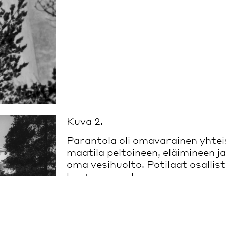
Kuva 2.
Parantola oli omavarainen yhteis
maatila peltoineen, eläimineen j
oma vesihuolto. Potilaat osallis
kuntonsa mukaan.