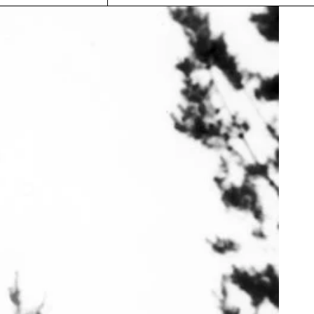
Esteetön sisäänkäynti sijaitsee
ssa
päärakennuksen takana.
lä.
Pääsisäänkäynnin eteen voi ajaa
tarvittaessa.
Osa opastuksista ovat esteettömiä.
Lue lisää
INSTAGRAM
NTOLA.FI
FACEBOOK