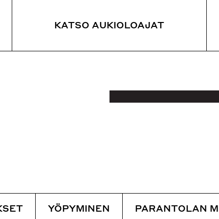
KATSO AUKIOLOAJAT
JANKOHTAISTA
KOE
SY
ankohtaiset uutiset
Vieraile
Yöp
yttelyt
Opastetut kierrokset
Rav
Yöpyminen
Parantolan metsäpolku
KSET
YÖPYMINEN
PARANTOLAN M
 kierrokset
Saapuminen