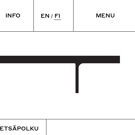
INFO
MENU
FI
EN
Ö & NUKU
TILAT
yminen
Kokouspalvelut
intola
Vuokrattavat tilat
SULJE
ETSÄPOLKU
Esteettömyys