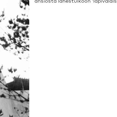
ansiosta lähestulkoon ’läpivalais