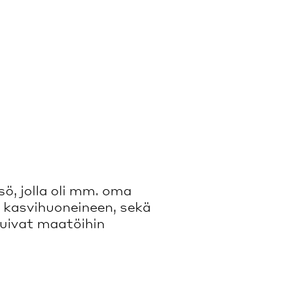
ö, jolla oli mm. oma
a kasvihuoneineen, sekä
tuivat maatöihin