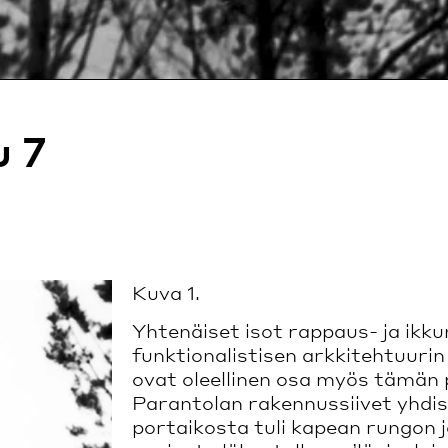
u 7
Kuva 1.
Yhtenäiset isot rappaus- ja ikk
funktionalistisen arkkitehtuuri
ovat oleellinen osa myös tämän 
Parantolan rakennussiivet yhdis
portaikosta tuli kapean rungon j