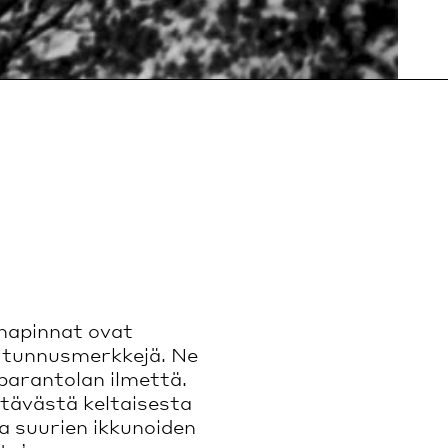
unapinnat ovat
n tunnusmerkkejä. Ne
parantolan ilmettä.
tävästä keltaisesta
a suurien ikkunoiden