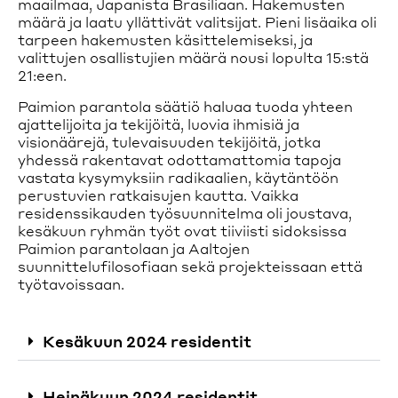
maailmaa, Japanista Brasiliaan. Hakemusten
määrä ja laatu yllättivät valitsijat. Pieni lisäaika oli
tarpeen hakemusten käsittelemiseksi, ja
valittujen osallistujien määrä nousi lopulta 15:stä
21:een.
Paimion parantola säätiö haluaa tuoda yhteen
ajattelijoita ja tekijöitä, luovia ihmisiä ja
visionäärejä, tulevaisuuden tekijöitä, jotka
yhdessä rakentavat odottamattomia tapoja
vastata kysymyksiin radikaalien, käytäntöön
perustuvien ratkaisujen kautta. Vaikka
residenssikauden työsuunnitelma oli joustava,
kesäkuun ryhmän työt ovat tiiviisti sidoksissa
Paimion parantolaan ja Aaltojen
suunnittelufilosofiaan sekä projekteissaan että
työtavoissaan.
Kesäkuun 2024 residentit
Heinäkuun 2024 residentit