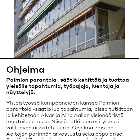
Opastetut kierrokset
Opastetut kierrokset vievät tutustumaan parantolan
historiaan ja ainutlaatuiseen arkkitehtuuriin.
Lue lisää
Saapuminen
Parantola on saavutettavissa autolla ja julkisella
liikenteellä.
Lue lisää
Esteettömyys
Ohjelma
Esteetön sisäänkäynti sijaitsee päärakennuksen takana.
Paimion parantola -säätiö kehittää ja tuottaa
Pääsisäänkäynnin eteen voi ajaa tarvittaessa.
yleisölle tapahtumia, työpajoja, luentoja ja
Osa opastuksista ovat esteettömiä.
näyttelyjä.
Lue lisää
Yhteistyössä kumppaneiden kanssa Paimion
parantola -säätiö luo tapahtumia, joissa tutkitaan
ja kehitetään Alvar ja Aino Aallon visionääristä
muotoilueetosta. Niissä tutkitaan erityisesti
välittävää arkkitehtuuria. Ohjelma edistää
Aaltojen perinnön arvostusta sekä popularisoi