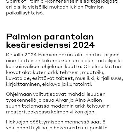
Spirit of Paimio -konferenssin sisältöjä laajasti
erilaisille yleisöille mukaan lukien Paimion
paikallisyhteisö.
Paimion parantolan
kesäresidenssi 2024
Kesällä 2024 Paimion parantola -säätiö tarjoaa
ainutlaatuisen kokemuksen eri alojen taiteilijoille
kansainvälisen ohjelman kautta. Ohjelma kattaa
luovat alat kuten arkkitehtuuri, muotoilu,
kuvataide, esittävät taiteet, musiikki, kirjallisuus,
kirjoittaminen, elokuva ja kuratointi.
Ohjelmaan valitut saavat mahdollisuuden
työskennellä ja asua Alvar ja Aino Aallon
suunnittelemassa modernin arkkitehtuurin
mestariteoksessa kolmen viikon ajan.
Hakuajan päättymiseen mennessä säätiö
vastaanotti yli sata hakemusta eri puolilta