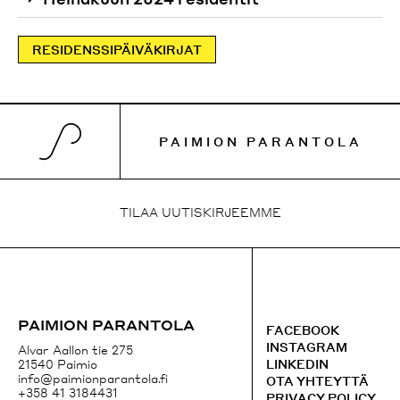
RESIDENSSIPÄIVÄKIRJAT
PAIMION PARANTOLA
TILAA UUTISKIRJEEMME
TILAA UUTISKIRJEEMME
+358 41 3184431
PAIMION PARANTOLA
FACEBOOK
FACEBOOK
EMAIL
INSTAGRAM
Alvar Aallon tie 275
INSTAGRAM
LINKEDIN
21540 Paimio
GOOGLE MAPS
info@paimionparantola.fi
OTA YHTEYTTÄ
+358 41 3184431
PRIVACY POLICY