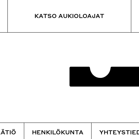
KATSO AUKIOLOAJAT
JANKOHTAISTA
KOE
SY
ankohtaiset uutiset
Vieraile
Yöp
yttelyt
Opastetut kierrokset
Rav
Yöpyminen
Parantolan metsäpolku
ÄTIÖ
HENKILÖKUNTA
YHTEYSTIE
 kierrokset
Saapuminen