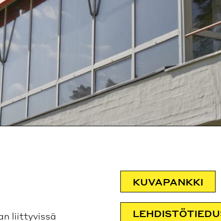
KUVAPANKKI
LEHDISTÖTIED
 liittyvissä