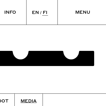
INFO
MENU
FI
EN
Ö & NUKU
TILAT
yminen
Kokouspalvelut
intola
Vuokrattavat tilat
SULJE
DOT
MEDIA
Esteettömyys