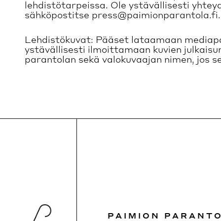
lehdistötarpeissa. Ole ystävällisesti yhte
sähköpostitse press@paimionparantola.fi.
Lehdistökuvat: Pääset lataamaan media
ystävällisesti ilmoittamaan kuvien julkais
parantolan sekä valokuvaajan nimen, jos se o
PAIMION PARANT