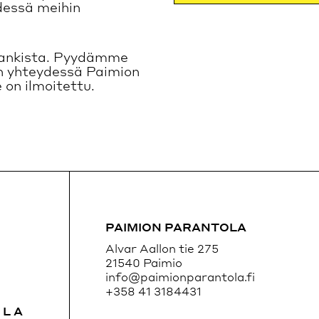
ydessä meihin
pankista. Pyydämme
un yhteydessä Paimion
n ilmoitettu. ​
PAIMION PARANTOLA
Alvar Aallon tie 275
21540 Paimio
info@paimionparantola.fi
+358 41 3184431
OLA