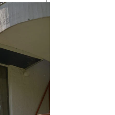
Esteetön sisäänkäynti sijaitsee
ssa
päärakennuksen takana.
lä.
Pääsisäänkäynnin eteen voi ajaa
tarvittaessa.
Osa opastuksista ovat esteettömiä.
Lue lisää
INSTAGRAM
NTOLA.FI
FACEBOOK