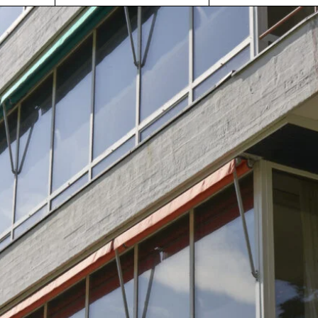
kierrokset vievät
Parantola on saavutettavi
an parantolan
autolla ja julkisella liikenteel
 ja ainutlaatuiseen
Lue lisää
riin.
LE
+358 41
INFO@PAIMIONPARA
S
3184431