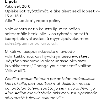
Liput:
Aikuiset 20 €
Opiskelijat, työttömät, eläkeläiset sekä lapset 7–
15 v., 15 €
Alle 7-vuotiaat, vapaa pääsy
Voit varata netin kautta liput enintään
seitsemälle henkilölle. Jos ryhmäsi on tätä
isompi, ole yhteydessä myyntipalveluumme
sales@paimionparantola.fi.
Mikäli varauspainikkeesta ei avaudu
valintaikkunaa, käy hyväksymässä evästeet
näytön vasemmalla alareunassa olevasta
kuvakkeesta (”Change your consent”, valitse
”Allow all”).
Osallistumalla Paimion parantolan maksullisille
kierroksille, olet osaltasi mahdollista-massa
parantolan tulevaisuutta ja sen myötä Alvar ja
Aino Aallon merkittävän arkkiteh-tuuriperinnön
säilymistä tuleville sukupolville.