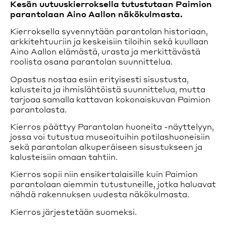
Kesän uutuuskierroksella tutustutaan Paimion
Opastetut kierrokset
parantolaan Aino Aallon näkökulmasta.
Opastetut kierrokset vievät tutustumaan parantolan
Kierroksella syvennytään parantolan historiaan,
historiaan ja ainutlaatuiseen arkkitehtuuriin.
arkkitehtuuriin ja keskeisiin tiloihin sekä kuullaan
Lue lisää
Aino Aallon elämästä, urasta ja merkittävästä
Saapuminen
roolista osana parantolan suunnittelua.
Parantola on saavutettavissa autolla ja julkisella
liikenteellä.
Opastus nostaa esiin erityisesti sisustusta,
Lue lisää
kalusteita ja ihmislähtöistä suunnittelua, mutta
tarjoaa samalla kattavan kokonaiskuvan Paimion
Esteettömyys
parantolasta.
Esteetön sisäänkäynti sijaitsee päärakennuksen takana.
Kierros päättyy Parantolan huoneita -näyttelyyn,
Pääsisäänkäynnin eteen voi ajaa tarvittaessa.
jossa voi tutustua museoituihin potilashuoneisiin
Osa opastuksista ovat esteettömiä.
sekä parantolan alkuperäiseen sisustukseen ja
kalusteisiin omaan tahtiin.
Lue lisää
Kierros sopii niin ensikertalaisille kuin Paimion
parantolaan aiemmin tutustuneille, jotka haluavat
nähdä rakennuksen uudesta näkökulmasta.
Kierros järjestetään suomeksi.