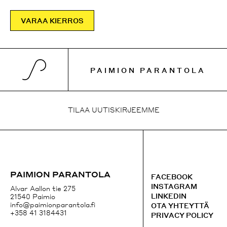
VARAA KIERROS
PAIMION PARANTOLA
TILAA UUTISKIRJEEMME
TILAA UUTISKIRJEEMME
+358 41 3184431
PAIMION PARANTOLA
FACEBOOK
FACEBOOK
EMAIL
INSTAGRAM
Alvar Aallon tie 275
INSTAGRAM
LINKEDIN
21540 Paimio
GOOGLE MAPS
info@paimionparantola.fi
OTA YHTEYTTÄ
+358 41 3184431
PRIVACY POLICY