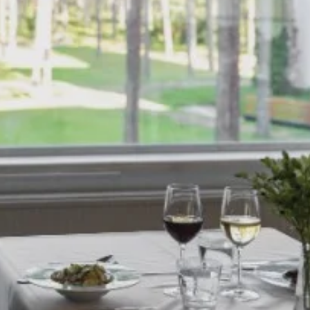
kierrokset vievät
Parantola on saavutettavi
an parantolan
autolla ja julkisella liikenteel
 ja ainutlaatuiseen
Lue lisää
riin.
LE
+358 41
INFO@PAIMIONPARA
S
3184431