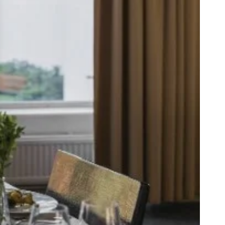
Esteetön sisäänkäynti sijaitsee
ssa
päärakennuksen takana.
lä.
Pääsisäänkäynnin eteen voi ajaa
tarvittaessa.
Osa opastuksista ovat esteettömiä.
Lue lisää
INSTAGRAM
NTOLA.FI
FACEBOOK