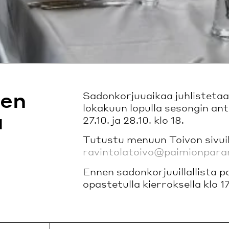
nen
Sadonkorjuuaikaa juhlistetaa
lokakuun lopulla sesongin ant
a
27.10. ja 28.10. klo 18.
Tutustu menuun Toivon sivuil
ravintolatoivo@paimionparan
Ennen sadonkorjuuillallista
opastetulla kierroksella klo 1