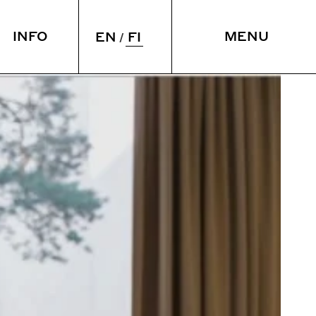
INFO
MENU
FI
EN
Ö & NUKU
TILAT
yminen
Kokouspalvelut
intola
Vuokrattavat tilat
SULJE
Esteettömyys