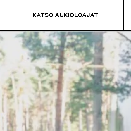
KATSO AUKIOLOAJAT
JANKOHTAISTA
KOE
SY
ankohtaiset uutiset
Vieraile
Yöp
yttelyt
Opastetut kierrokset
Rav
Yöpyminen
Parantolan metsäpolku
 kierrokset
Saapuminen