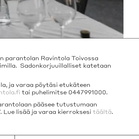
n parantolan Ravintola Toivossa
imilla. Sadonkorjuuillalliset katetaan
la, ja varaa pöytäsi etukäteen
tola.fi
tai puhelimitse 0447991000.
 parantolaan pääsee tutustumaan
7. Lue lisää ja varaa kierroksesi
täältä
.