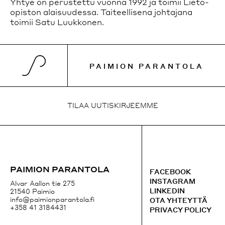
Yhtye on perustettu vuonna 1992 ja toimii Lieto-
opiston alaisuudessa. Taiteellisena johtajana
toimii Satu Luukkonen.
PAIMION PARANTOLA
TILAA UUTISKIRJEEMME
TILAA UUTISKIRJEEMME
+358 41 3184431
PAIMION PARANTOLA
FACEBOOK
FACEBOOK
EMAIL
INSTAGRAM
Alvar Aallon tie 275
INSTAGRAM
LINKEDIN
21540 Paimio
GOOGLE MAPS
info@paimionparantola.fi
OTA YHTEYTTÄ
+358 41 3184431
PRIVACY POLICY