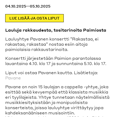
Opastetut kierrokset
04.10.2025
05.10.2025
Opastetut kierrokset vievät tutustumaan parantolan
historiaan ja ainutlaatuiseen arkkitehtuuriin.
LUE LISÄÄ JA OSTA LIPUT
Lue lisää
Saapuminen
Lauluja rakkaudesta, tositarinoita Paimiosta
Parantola on saavutettavissa autolla ja julkisella
Lauluyhtye Pavanen konsertti ”Rakastaa, ei
liikenteellä.
rakastaa, rakastaa” nostaa esiin aitoja
Lue lisää
paimiolaisia rakkaustarinoita.
Esteettömyys
Konsertti järjestetään Paimion parantolassa
lauantaina 4.10. klo 17 ja sunnuntaina 5.10. klo 17.
Esteetön sisäänkäynti sijaitsee päärakennuksen takana.
Pääsisäänkäynnin eteen voi ajaa tarvittaessa.
Osa opastuksista ovat esteettömiä.
Liput voi ostaa Pavanen kautta. Lisätietoja:
Pavane
Lue lisää
Pavane on noin 15 laulajan a cappella -yhtye, joka
esittää sekä kevyempää että klassista musiikkia
eri tyylilajeista. Yhtye tunnetaan näytelmällisistä
musiikkiesityksistään ja monipuolisista
konserteista, joissa lauluyhtye virittäytyy jopa
kahdeksanääniseen musisointiin.