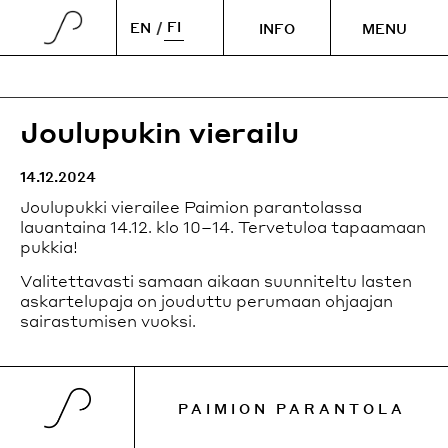
FI
EN
INFO
MENU
Paimion parantola
SULJE
PARANTOLA
Alvar Aallon tie 275
21540 Paimio
Joulupukin vierailu
info@paimionparantola.fi
Historia
SPIRIT OF PAIMIO
+358 41 3184431
14.12.2024
Arkkitehdit
Missio
AJANKOHTAISTA
Joulupukki vierailee Paimion parantolassa
Säätiö
lauantaina 14.12. klo 10–14. Tervetuloa tapaamaan
Spirit of Paimio -konferenssi 2025
Ajankohtaiset uutiset
Henkilökunta
pukkia!
KOE
Aukioloajat
Manifesti
Näyttelyt
Yhteystiedot
Valitettavasti samaan aikaan suunniteltu lasten
Elokuu
Vieraile
Ohjelma
Keskiviikosta lauantaihin klo 11–17
SYÖ & NUKU
askartelupaja on jouduttu perumaan ohjaajan
Sunnuntaisin 11–16
Media
sairastumisen vuoksi.
Opastetut kierrokset
Artikkelit
Syyskuu
Yöpyminen
TILAT
Lauantaisin klo 11–16
Yöpyminen
Sunnuntaisin 11–15
Ravintola
Kokouspalvelut
Parantolan metsäpolku
PAIMION PARANTOLA
Vuokrattavat tilat
Katso kaikki aukioloajat